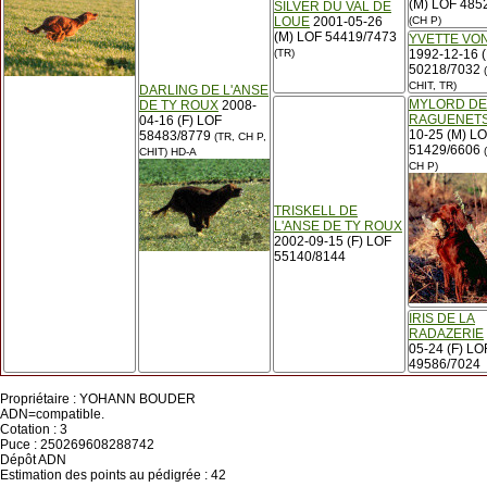
(M) LOF 485
SILVER DU VAL DE
LOUE
2001-05-26
(CH P)
(M) LOF 54419/7473
YVETTE VO
(TR)
1992-12-16 (
50218/7032
(
CHIT, TR)
DARLING DE L'ANSE
MYLORD DE
DE TY ROUX
2008-
RAGUENET
04-16 (F) LOF
10-25 (M) L
58483/8779
(TR, CH P,
51429/6606
(
CHIT)
HD-A
CH P)
TRISKELL DE
L'ANSE DE TY ROUX
2002-09-15 (F) LOF
55140/8144
IRIS DE LA
RADAZERIE
05-24 (F) LO
49586/7024
Propriétaire : YOHANN BOUDER
ADN=compatible.
Cotation : 3
Puce : 250269608288742
Dépôt ADN
Estimation des points au pédigrée : 42