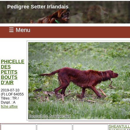
Pedigree Setter Irlandais
☰ Menu
PHICELLE
DES
PETITS
BOUTS
D'AIR
2019-07-10
(F) LOF 64055
Titres : TR /
Dyspl. : A
fiche affixe
SHEANTUL