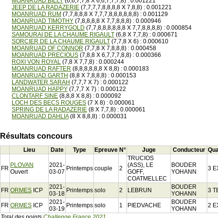
MOANRUAD BILLY
(6,6,7,7,8 X 6,6,7,7,7,8) : 0.001221
JEEP DE LA RADAZERIE
(7,7,7,7,8,8,8,8 X 7,8,8) : 0.001221
MOANRUAD RUM
(7,7,8,8,8 X 7,7,7,8,8,8,8,8,8) : 0.001129
MOANRUAD TIMOTHY
(7,8,8,8,8 X 7,7,8,8,8) : 0.000946
MOANRUAD KERRYGOLD
(7,7,8,8,8,8,8,8 X 7,7,8,8,8,8) : 0.000854
SAMOURAI DE LA CHAUME RIGAULT
(6,8 X 7,7,8) : 0.000671
SORCIER DE LA CHAUME RIGAULT
(7,7,8 X 6) : 0.000610
MOANRUAD OF CONNOR
(7,7,8 X 7,8,8,8) : 0.000458
MOANRUAD PRECIOUS
(7,8,8 X 6,7,7,7,8,8) : 0.000366
ROXI VON ROYAL
(7,8 X 7,7,8) : 0.000244
MOANRUAD RAFTER
(8,8,8,8,8,8 X 8,8) : 0.000183
MOANRUAD GARTH
(8,8 X 7,8,8,8) : 0.000153
LANDWATER SARAH
(7,7,7 X 7) : 0.000122
MOANRUAD HAPPY
(7,7,7 X 7) : 0.000122
CLONTARF SINE
(8,8,8 X 8,8) : 0.000092
LOCH DES BECS ROUGES
(7 X 8) : 0.000061
SPRING DE LA RADAZERIE
(8 X 7,7,8) : 0.000061
MOANRUAD DAHLIA
(8 X 8,8,8) : 0.000031
Résultats concours
Lieu
Date
Type
Epreuve
N°
Juge
Conducteur
Qual
TRUCIOS
PLOVAN
2021-
(ASS), LE
BOUDER
FR
Printemps
couple
2
3 E
Ouvert
03-07
GOFF,
YOHANN
COATMELLEC
2021-
BOUDER
FR
ORMES
ICP
Printemps
solo
2
LEBRUN
3 T
03-18
YOHANN
2021-
BOUDER
FR
ORMES
ICP
Printemps
solo
1
PIEDVACHE
2 E
03-19
YOHANN
Total des points
Challenge France 2021