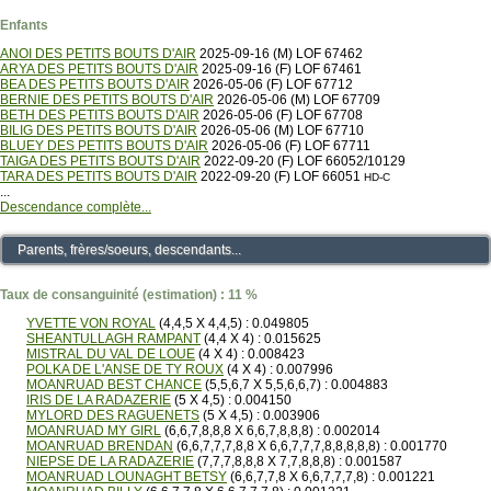
Enfants
ANOI DES PETITS BOUTS D'AIR
2025-09-16 (M) LOF 67462
ARYA DES PETITS BOUTS D'AIR
2025-09-16 (F) LOF 67461
BEA DES PETITS BOUTS D'AIR
2026-05-06 (F) LOF 67712
BERNIE DES PETITS BOUTS D'AIR
2026-05-06 (M) LOF 67709
BETH DES PETITS BOUTS D'AIR
2026-05-06 (F) LOF 67708
BILIG DES PETITS BOUTS D'AIR
2026-05-06 (M) LOF 67710
BLUEY DES PETITS BOUTS D'AIR
2026-05-06 (F) LOF 67711
TAIGA DES PETITS BOUTS D'AIR
2022-09-20 (F) LOF 66052/10129
TARA DES PETITS BOUTS D'AIR
2022-09-20 (F) LOF 66051
HD-C
...
Descendance complète...
Parents, frères/soeurs, descendants...
Taux de consanguinité (estimation) : 11 %
YVETTE VON ROYAL
(4,4,5 X 4,4,5) : 0.049805
SHEANTULLAGH RAMPANT
(4,4 X 4) : 0.015625
MISTRAL DU VAL DE LOUE
(4 X 4) : 0.008423
POLKA DE L'ANSE DE TY ROUX
(4 X 4) : 0.007996
MOANRUAD BEST CHANCE
(5,5,6,7 X 5,5,6,6,7) : 0.004883
IRIS DE LA RADAZERIE
(5 X 4,5) : 0.004150
MYLORD DES RAGUENETS
(5 X 4,5) : 0.003906
MOANRUAD MY GIRL
(6,6,7,8,8,8 X 6,6,7,8,8,8) : 0.002014
MOANRUAD BRENDAN
(6,6,7,7,7,8,8 X 6,6,7,7,7,8,8,8,8,8) : 0.001770
NIEPSE DE LA RADAZERIE
(7,7,7,8,8,8 X 7,7,8,8,8) : 0.001587
MOANRUAD LOUNAGHT BETSY
(6,6,7,7,8 X 6,6,7,7,7,8) : 0.001221