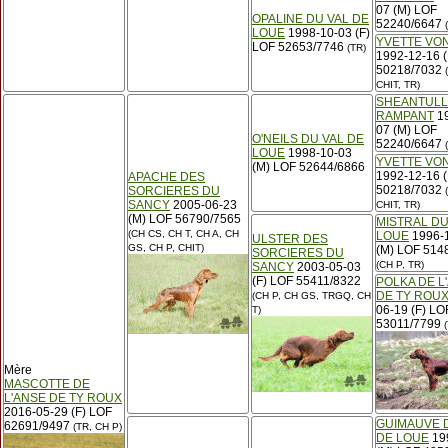
07 (M) LOF
OPALINE DU VAL DE
52240/6647
(
LOUE
1998-10-03 (F)
YVETTE VO
LOF 52653/7746
(TR)
1992-12-16 (
50218/7032
(
CHIT, TR)
SHEANTUL
RAMPANT
19
07 (M) LOF
O'NEILS DU VAL DE
52240/6647
(
LOUE
1998-10-03
YVETTE VO
(M) LOF 52644/6866
1992-12-16 (
APACHE DES
50218/7032
SORCIERES DU
(
SANCY
2005-06-23
CHIT, TR)
(M) LOF 56790/7565
MISTRAL DU
(CH CS, CH T, CH A, CH
LOUE
1996-
ULSTER DES
GS, CH P, CHIT)
(M) LOF 514
SORCIERES DU
(CH P, TR)
SANCY
2003-05-03
(F) LOF 55411/8322
POLKA DE L
DE TY ROU
(CH P, CH GS, TRGQ, CH
06-19 (F) LO
T)
53011/7799
(
Mère
MASCOTTE DE
L'ANSE DE TY ROUX
2016-05-29 (F) LOF
GUIMAUVE 
62691/9497
(TR, CH P)
DE LOUE
19