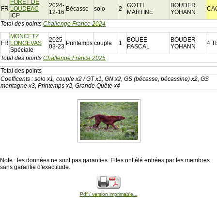
FORET DE
2024-
GOTTI
BOUDER
FR
LOUDEAC
Bécasse
solo
2
CA
12-16
MARTINE
YOHANN
ICP
Total des points
Challenge France 2024
MONCETZ
2025-
BOUEE
BOUDER
FR
LONGEVAS
Printemps
couple
1
4 T
03-23
PASCAL
YOHANN
Spéciale
Total des points
Challenge France 2025
Total des points
Coefficents : solo x1, couple x2 / GT x1, GN x2, GS (bécasse, bécassine) x2, GS
montagne x3, Printemps x2, Grande Quête x4
Note : les données ne sont pas garanties. Elles ont été entrées par les membres
sans garantie d'exactitude.
Pdf / version imprimable...