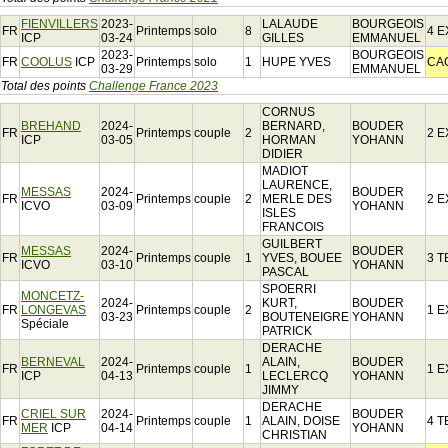
FIENVILLERS
2023-
LALAUDE
BOURGEOIS
FR
Printemps
solo
8
4 E
ICP
03-24
GILLES
EMMANUEL
2023-
BOURGEOIS
FR
COOLUS
ICP
Printemps
solo
1
HUPE YVES
CA
03-29
EMMANUEL
Total des points
Challenge France 2023
CORNUS
BREHAND
2024-
BERNARD,
BOUDER
FR
Printemps
couple
2
2 E
ICP
03-05
HORMAN
YOHANN
DIDIER
MADIOT
LAURENCE,
MESSAS
2024-
BOUDER
FR
Printemps
couple
2
MERLE DES
2 E
ICVO
03-09
YOHANN
ISLES
FRANCOIS
GUILBERT
MESSAS
2024-
BOUDER
FR
Printemps
couple
1
YVES, BOUEE
3 T
ICVO
03-10
YOHANN
PASCAL
SPOERRI
MONCETZ-
2024-
KURT,
BOUDER
FR
LONGEVAS
Printemps
couple
2
1 E
03-23
BOUTENEIGRE
YOHANN
Spéciale
PATRICK
DERACHE
BERNEVAL
2024-
ALAIN,
BOUDER
FR
Printemps
couple
1
1 E
ICP
04-13
LECLERCQ
YOHANN
JIMMY
DERACHE
CRIEL SUR
2024-
BOUDER
FR
Printemps
couple
1
ALAIN, DOISE
4 T
MER
ICP
04-14
YOHANN
CHRISTIAN