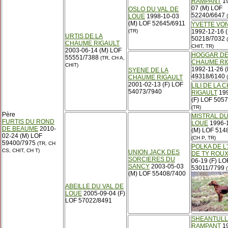
RAMPANT
19
07 (M) LOF
OSLO DU VAL DE
52240/6647
LOUE
1998-10-03
(
(M) LOF 52645/6911
YVETTE VO
(TR)
1992-12-16 (
URTIS DE LA
50218/7032
(
CHAUME RIGAULT
CHIT, TR)
2003-06-14 (M) LOF
HOGGAR DE
55551/7388
(TR, CH A,
CHAUME RI
CHIT)
1992-11-26 
SYENE DE LA
49318/6140
CHAUME RIGAULT
(
2001-02-13 (F) LOF
LILI DE LA
54073/7940
RIGAULT
199
(F) LOF 505
(TR)
Père
MISTRAL DU
FURTIS DU ROND
LOUE
1996-
DE BEAUME
2010-
(M) LOF 514
02-24 (M) LOF
(CH P, TR)
59400/7975
(TR, CH
POLKA DE L
CS, CHIT, CH T)
UNION JACK DES
DE TY ROU
SORCIERES DU
06-19 (F) LO
SANCY
2003-05-03
53011/7799
(
(M) LOF 55408/7400
ABEILLE DU VAL DE
LOUE
2005-09-04 (F)
LOF 57022/8491
SHEANTUL
RAMPANT
19