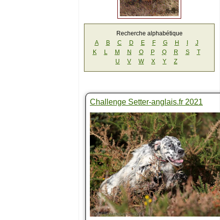
Recherche alphabétique
A
B
C
D
E
F
G
H
I
J
K
L
M
N
O
P
Q
R
S
T
U
V
W
X
Y
Z
Challenge Setter-anglais.fr 2021