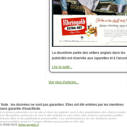
La deuxième partie des setters anglais dans les
publicités est réservée aux cigarettes et à l'alcool
Lire la suite...
Voir plus d'articles...
Note : les données ne sont pas garanties. Elles ont été entrées par les membres
sans garantie d'exactitude.
Les photos présentes sur ce site et dans les galeries sont à des propriétaires des chiens inscrits.
Les illustrations présentes le sont à titre indicatif et sont tirées sites internet cynophiles publics
d'accès libre et de publications personnelles. Les administrateurs du site déclinent toutes
responsabilités quand à l'usage ultérieur qui pourrait en être fait.
© 2008-2025
Setter-anglais.fr